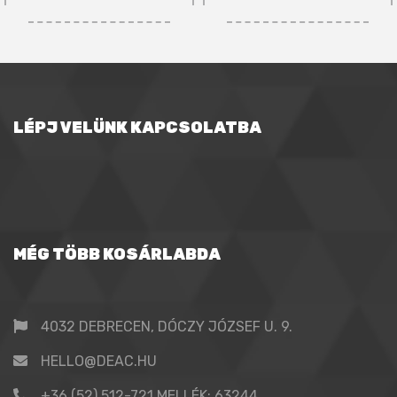
LÉPJ VELÜNK KAPCSOLATBA
MÉG TÖBB KOSÁRLABDA
4032 DEBRECEN, DÓCZY JÓZSEF U. 9.
HELLO@DEAC.HU
+36 (52) 512-721 MELLÉK: 63244