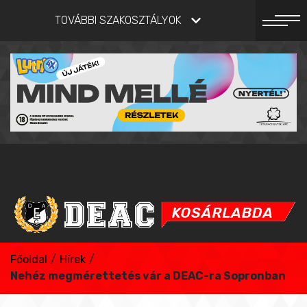
TOVÁBBI SZAKOSZTÁLYOK
Főoldal
/
Hírek
/
Nehéz megmérettetés vár a DEAC-ra Sopronban