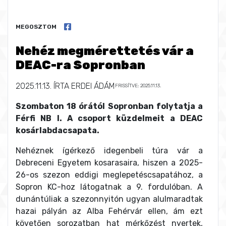
MEGOSZTOM
Nehéz megmérettetés vár a
DEAC-ra Sopronban
2025.11.13.
ÍRTA
ERDEI ÁDÁM
FRISSÍTVE: 2025.11.13.
Szombaton 18 órától Sopronban folytatja a
Férfi NB I. A csoport küzdelmeit a DEAC
kosárlabdacsapata.
Nehéznek ígérkező idegenbeli túra vár a
Debreceni Egyetem kosarasaira, hiszen a 2025-
26-os szezon eddigi meglepetéscsapatához, a
Sopron KC-hoz látogatnak a 9. fordulóban. A
dunántúliak a szezonnyitón ugyan alulmaradtak
hazai pályán az Alba Fehérvár ellen, ám ezt
követően sorozatban hat mérkőzést nyertek,