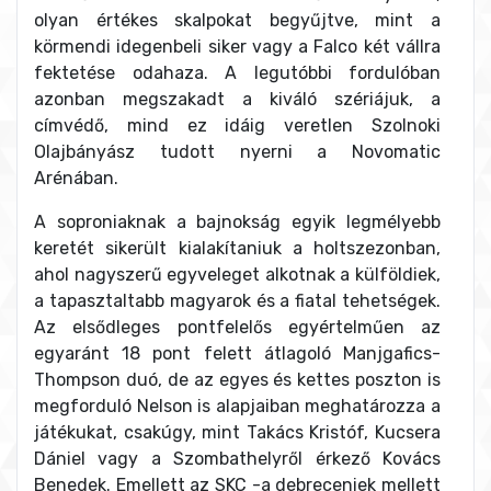
olyan értékes skalpokat begyűjtve, mint a
körmendi idegenbeli siker vagy a Falco két vállra
fektetése odahaza. A legutóbbi fordulóban
azonban megszakadt a kiváló szériájuk, a
címvédő, mind ez idáig veretlen Szolnoki
Olajbányász tudott nyerni a Novomatic
Arénában.
A soproniaknak a bajnokság egyik legmélyebb
keretét sikerült kialakítaniuk a holtszezonban,
ahol nagyszerű egyveleget alkotnak a külföldiek,
a tapasztaltabb magyarok és a fiatal tehetségek.
Az elsődleges pontfelelős egyértelműen az
egyaránt 18 pont felett átlagoló Manjgafics-
Thompson duó, de az egyes és kettes poszton is
megforduló Nelson is alapjaiban meghatározza a
játékukat, csakúgy, mint Takács Kristóf, Kucsera
Dániel vagy a Szombathelyről érkező Kovács
Benedek. Emellett az SKC -a debreceniek mellett