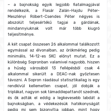
– a bajnokság egyik legjobb fiatalmagjával
rendelkezik, a Flasár Zalán-Hajdu Péter-
Meszlényi Róbert-Csendes Péter négyes is
abszolút teljesértékű tagjai a gárdának,
mindannyiuknak volt már több kiugró
teljesítménye.
A két csapat összesen 26 alkalommal találkozott
egymással az élvonalban, az örökmérleg pedig
minimális, 14-12-es SKC előnyt mutat. Ez a
különbség Sopronban valamivel nagyobb, hiszen
a hűség városából 13 fellépésből csak 4
alkalommal sikerült a DEAC-nak győztesen
távozni. A Sopron ráadásul statisztikailag is egy
rendkívül kellemetlen csapat, jól dobják a
triplákat, nagyon sok támadólepattanót szednek,
és ők adták el eddig a legkevesebb labdát a
bajnokságban, a védekezésük hatékonyságát
pedig mi sem bizonyítja jobban, mint hogy