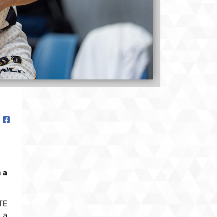
 a
TE
 a