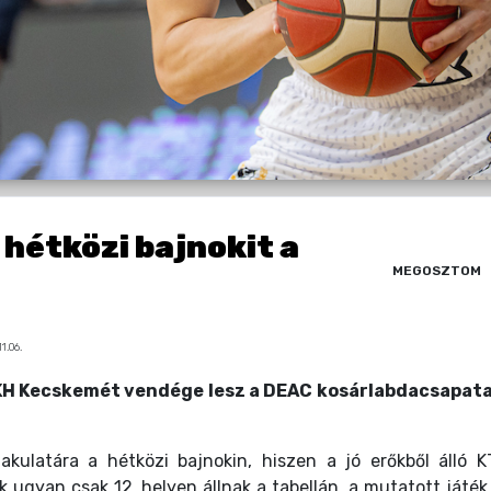
hétközi bajnokit a
MEGOSZTOM
1.06.
KH Kecskemét vendége lesz a DEAC kosárlabdacsapata
ulatára a hétközi bajnokin, hiszen a jó erőkből álló K
 ugyan csak 12. helyen állnak a tabellán, a mutatott játék,