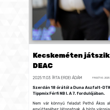
Kecskeméten játszik 
DEAC
2025.11.03.
ÍRTA
ERDEI ÁDÁM
FRISSÍTVE: 2025.1
Szerdán 18 órától a Duna Aszfalt-DT
Tippmix Férfi NB I. A 7. fordulójában.
Nem vár könnyű feladat Pethő Ákos alak
együtteséhez látogatnak. A hírös városiak