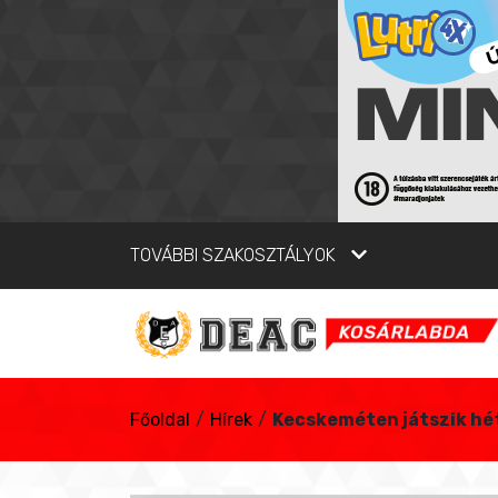
TOVÁBBI SZAKOSZTÁLYOK
Főoldal
/
Hírek
/
Kecskeméten játszik hé