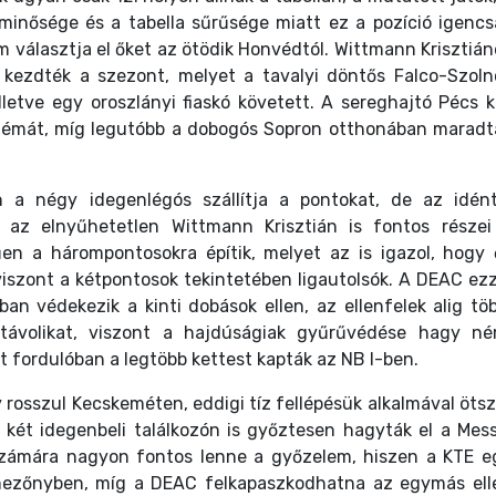
minősége és a tabella sűrűsége miatt ez a pozíció igencs
 választja el őket az ötödik Honvédtól. Wittmann Krisztián
kezdték a szezont, melyet a tavalyi döntős Falco-Szoln
lletve egy oroszlányi fiaskó követett. A sereghajtó Pécs k
oblémát, míg legutóbb a dobogós Sopron otthonában maradt
n a négy idegenlégós szállítja a pontokat, de az idént
 az elnyűhetetlen Wittmann Krisztián is fontos részei
n a hárompontosokra építik, melyet az is igazol, hogy 
 viszont a kétpontosok tekintetében ligautolsók. A DEAC ezz
n védekezik a kinti dobások ellen, az ellenfelek alig töb
 távolikat, viszont a hajdúságiak gyűrűvédése hagy né
t fordulóban a legtöbb kettest kapták az NB I-ben.
osszul Kecskeméten, eddigi tíz fellépésük alkalmával ötsz
 két idegenbeli találkozón is győztesen hagyták el a Mess
számára nagyon fontos lenne a győzelem, hiszen a KTE e
pmezőnyben, míg a DEAC felkapaszkodhatna az egymás ell