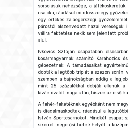
sorsolásuk nehézsége, a játékoskeretük 
csalóka, ráadásul mindössze egy győzelem
egy értékes zalaegerszegi győzelemmel 
párostól elszenvedett hazai vereségek, i
vállra fektetése nekik sem jelentett pr
alul.
Ivkovics Sztojan csapatában elsősorba
kosármagyarnak számító Karahozics és
gépezetnek. A támadásaikat egyértelműe
dobták a legtöbb triplát a szezon során,
szemben a bajnokságban eddig a legjobba
mint 25 százalékkal dobják ellenük a
kívánnivalót maga után, hiszen az első ha
A fehér-feketéknek egyébként nem megy r
is diadalmaskodtak, ráadásul a legutóbbi
István Sportcsarnokot. Mindkét csapat 
sikerrel megerősíthetné helyét a közé