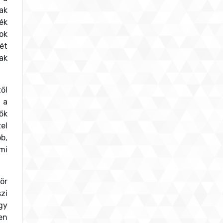
ak
ék
ok
ét
ak
ől
 a
ők
el
b,
mi
ör
zi
gy
en